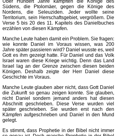
Über Hundert Jahre kämpften die Könige des
Südens, die Ptolomäer, gegen die Könige des
Nordens, die Seleuziden. Jeder wollte seine
Territorium, sein Herrschaftsgebiet, vergrößern. Die
Verse 5 bis 20 des 11. Kapitels des Danielbuches
erzählen von diesen Kämpfen.
Manche Leute haben damit ein Problem. Sie fragen:
wie konnte Daniel im Voraus wissen, was 200
Jahre später passieren wird? Daniel wusste es, weil
Gott es ihm gezeigt hatte. Für Daniel und das Volk
Israel waren diese Kriege wichtig. Denn das Land
Israel lag an der Grenze zwischen diesen beiden
Königen. Deshalb zeigte der Herr Daniel diese
Geschichte im Voraus.
Manche Leute glauben aber nicht, dass Gott Daniel
die Zukunft so genau zeigen konnte. Sie glauben,
nicht Daniel sondern jemand anders hat diesen
Abschnitt geschrieben. Diese Verse wurden viel
später geschrieben. Sie wurden erst nach den
Kämpfen aufgeschrieben und Daniel in den Mund
gelegt.
Es stimmt, dass Prophetie in der Bibel nicht immer
so genau ist. Doch manche Prophetie in der Bibel