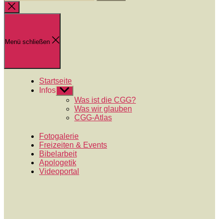
nach:
Suche
schließen
Menü schließen
Startseite
Infos
Untermenü
anzeigen
Was ist die CGG?
Was wir glauben
CGG-Atlas
Fotogalerie
Freizeiten & Events
Bibelarbeit
Apologetik
Videoportal