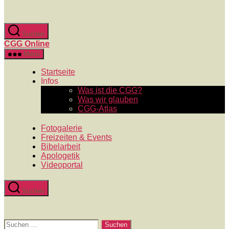
Zum
Inhalt
springen
Suchen
CGG Online
Menü
Startseite
Infos
Was ist die CGG?
Was wir glauben
CGG-Atlas
Fotogalerie
Freizeiten & Events
Bibelarbeit
Apologetik
Videoportal
Suchen
Suchen