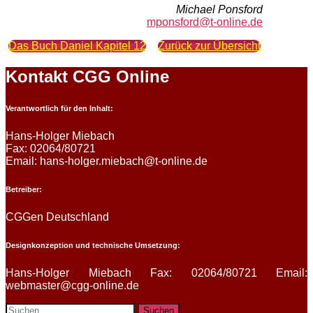
Michael Ponsford
mponsford@t-online.de
Das Buch Daniel Kapitel 12
Zurück zur Übersicht
Kontakt CGG Online
Verantwortlich für den Inhalt:
Hans-Holger Miebach
Fax: 02064/80721
Email: hans-holger.miebach@t-online.de
Betreiber:
CGGen Deutschland
Designkonzeption und technische Umsetzung:
Hans-Holger Miebach Fax: 02064/80721 Email:
webmaster@cgg-online.de
Suchen