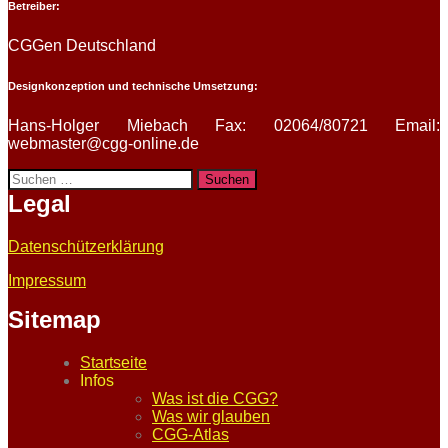
Betreiber:
CGGen Deutschland
Designkonzeption und technische Umsetzung:
Hans-Holger Miebach Fax: 02064/80721 Email:
webmaster@cgg-online.de
Suchen
nach:
Legal
Datenschützerklärung
Impressum
Sitemap
Startseite
Infos
Was ist die CGG?
Was wir glauben
CGG-Atlas