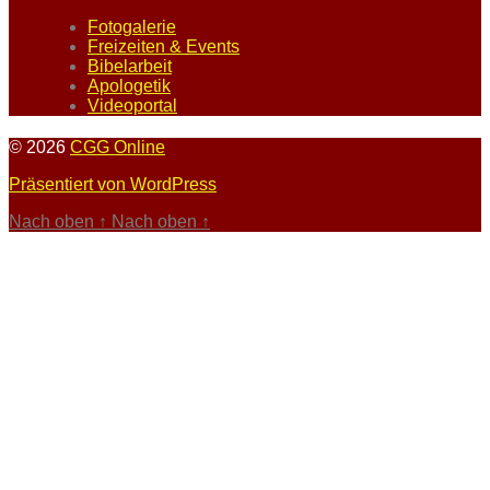
Fotogalerie
Freizeiten & Events
Bibelarbeit
Apologetik
Videoportal
© 2026
CGG Online
Präsentiert von WordPress
Nach oben
↑
Nach oben
↑