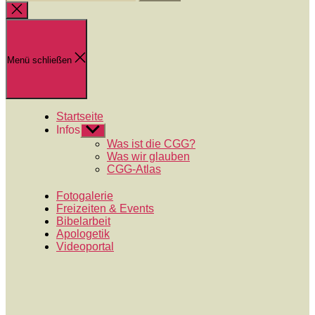
nach:
Suche
schließen
Menü schließen
Startseite
Infos
Untermenü
anzeigen
Was ist die CGG?
Was wir glauben
CGG-Atlas
Fotogalerie
Freizeiten & Events
Bibelarbeit
Apologetik
Videoportal