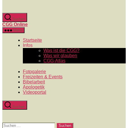
Zum
Inhalt
springen
Suchen
CGG Online
Menü
Startseite
Infos
Was ist die CGG?
Was wir glauben
CGG-Atlas
Fotogalerie
Freizeiten & Events
Bibelarbeit
Apologetik
Videoportal
Suchen
Suchen