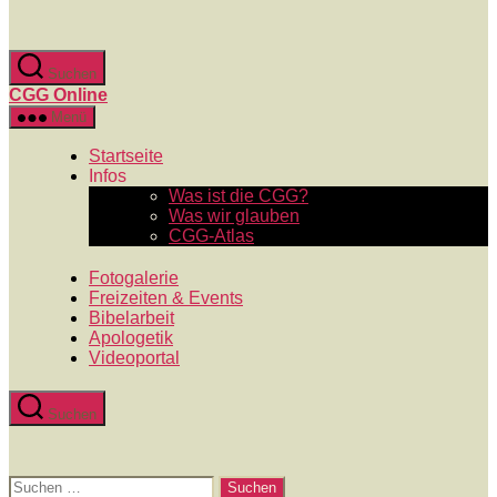
Zum
Inhalt
springen
Suchen
CGG Online
Menü
Startseite
Infos
Was ist die CGG?
Was wir glauben
CGG-Atlas
Fotogalerie
Freizeiten & Events
Bibelarbeit
Apologetik
Videoportal
Suchen
Suchen