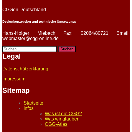
CGGen Deutschland
Designkonzeption und technische Umsetzung:
Hans-Holger Miebach Fax: 02064/80721 Email:
webmaster@cgg-online.de
Suchen
nach:
Legal
Datenschützerklärung
Impressum
Sitemap
Startseite
Infos
Was ist die CGG?
Was wir glauben
CGG-Atlas