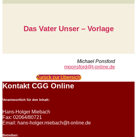
Das Vater Unser – Vorlage
Michael Ponsford
mponsford@t-online.de
Zurück zur Übersicht
Kontakt CGG Online
Verantwortlich für den Inhalt:
Hans-Holger Miebach
Fax: 02064/80721
Email: hans-holger.miebach@t-online.de
Betreiber: