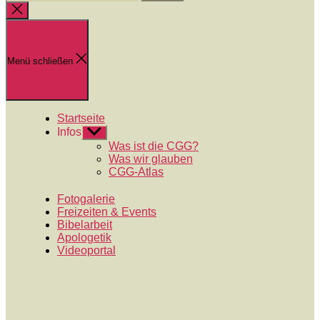
nach:
Suche
schließen
Menü schließen
Startseite
Infos
Untermenü
anzeigen
Was ist die CGG?
Was wir glauben
CGG-Atlas
Fotogalerie
Freizeiten & Events
Bibelarbeit
Apologetik
Videoportal