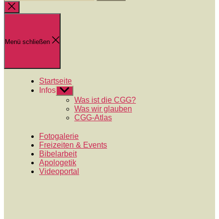
nach:
Suche
schließen
Menü schließen
Startseite
Infos
Untermenü
anzeigen
Was ist die CGG?
Was wir glauben
CGG-Atlas
Fotogalerie
Freizeiten & Events
Bibelarbeit
Apologetik
Videoportal