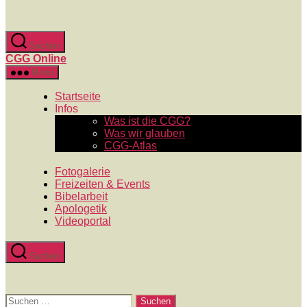
Zum
Inhalt
springen
Suchen
CGG Online
Menü
Startseite
Infos
Was ist die CGG?
Was wir glauben
CGG-Atlas
Fotogalerie
Freizeiten & Events
Bibelarbeit
Apologetik
Videoportal
Suchen
Suchen