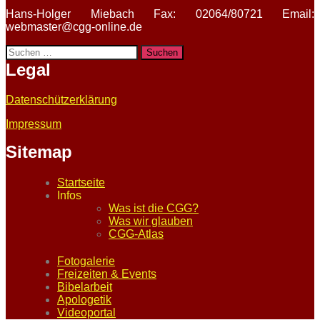
Hans-Holger Miebach Fax: 02064/80721 Email:
webmaster@cgg-online.de
Suchen
nach:
Legal
Datenschützerklärung
Impressum
Sitemap
Startseite
Infos
Was ist die CGG?
Was wir glauben
CGG-Atlas
Fotogalerie
Freizeiten & Events
Bibelarbeit
Apologetik
Videoportal