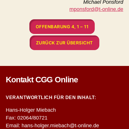
Michael Ponsford
mponsford@t-online.de
OFFENBARUNG 4, 1 – 11
ZURÜCK ZUR ÜBERSICHT
Kontakt CGG Online
VERANTWORTLICH FÜR DEN INHALT:
Hans-Holger Miebach
Fax: 02064/80721
Email: hans-holger.miebach@t-online.de