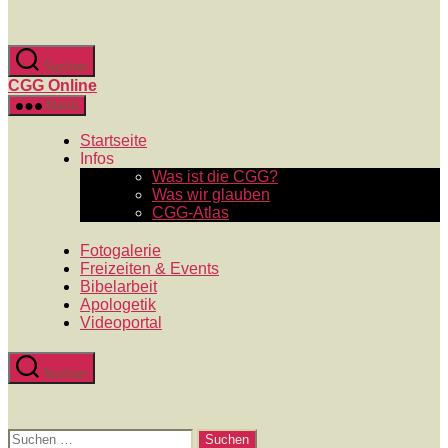
Zum
Inhalt
springen
Suchen
CGG Online
Menü
Startseite
Infos
Was ist die CGG?
Was wir glauben
CGG-Atlas
Fotogalerie
Freizeiten & Events
Bibelarbeit
Apologetik
Videoportal
Suchen
Suchen