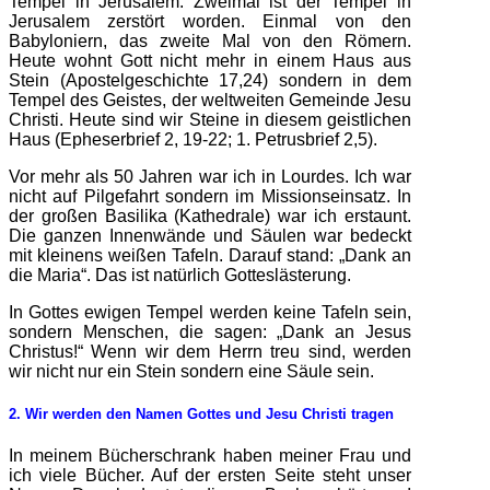
Tempel in Jerusalem. Zweimal ist der Tempel in
Jerusalem zerstört worden. Einmal von den
Babyloniern, das zweite Mal von den Römern.
Heute wohnt Gott nicht mehr in einem Haus aus
Stein (Apostelgeschichte 17,24) sondern in dem
Tempel des Geistes, der weltweiten Gemeinde Jesu
Christi. Heute sind wir Steine in diesem geistlichen
Haus (Epheserbrief 2, 19-22; 1. Petrusbrief 2,5).
Vor mehr als 50 Jahren war ich in Lourdes. Ich war
nicht auf Pilgefahrt sondern im Missionseinsatz. In
der großen Basilika (Kathedrale) war ich erstaunt.
Die ganzen Innenwände und Säulen war bedeckt
mit kleinens weißen Tafeln. Darauf stand: „Dank an
die Maria“. Das ist natürlich Gotteslästerung.
In Gottes ewigen Tempel werden keine Tafeln sein,
sondern Menschen, die sagen: „Dank an Jesus
Christus!“ Wenn wir dem Herrn treu sind, werden
wir nicht nur ein Stein sondern eine Säule sein.
2. Wir werden den Namen Gottes und Jesu Christi tragen
In meinem Bücherschrank haben meiner Frau und
ich viele Bücher. Auf der ersten Seite steht unser