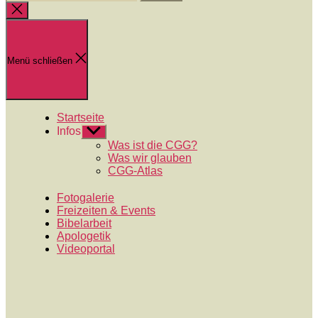
nach:
Suche
schließen
Menü schließen
Startseite
Infos
Untermenü
anzeigen
Was ist die CGG?
Was wir glauben
CGG-Atlas
Fotogalerie
Freizeiten & Events
Bibelarbeit
Apologetik
Videoportal