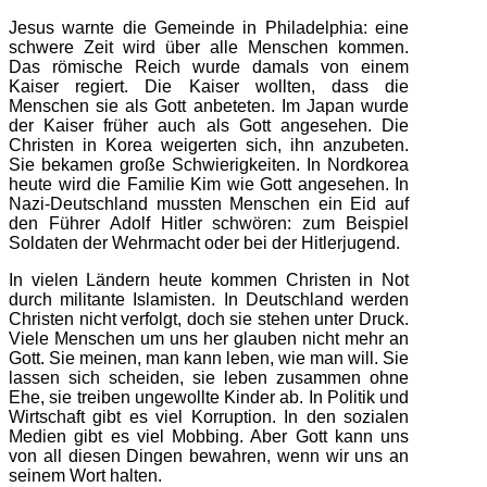
Jesus warnte die Gemeinde in Philadelphia: eine
schwere Zeit wird über alle Menschen kommen.
Das römische Reich wurde damals von einem
Kaiser regiert. Die Kaiser wollten, dass die
Menschen sie als Gott anbeteten. Im Japan wurde
der Kaiser früher auch als Gott angesehen. Die
Christen in Korea weigerten sich, ihn anzubeten.
Sie bekamen große Schwierigkeiten. In Nordkorea
heute wird die Familie Kim wie Gott angesehen. In
Nazi-Deutschland mussten Menschen ein Eid auf
den Führer Adolf Hitler schwören: zum Beispiel
Soldaten der Wehrmacht oder bei der Hitlerjugend.
In vielen Ländern heute kommen Christen in Not
durch militante Islamisten. In Deutschland werden
Christen nicht verfolgt, doch sie stehen unter Druck.
Viele Menschen um uns her glauben nicht mehr an
Gott. Sie meinen, man kann leben, wie man will. Sie
lassen sich scheiden, sie leben zusammen ohne
Ehe, sie treiben ungewollte Kinder ab. In Politik und
Wirtschaft gibt es viel Korruption. In den sozialen
Medien gibt es viel Mobbing. Aber Gott kann uns
von all diesen Dingen bewahren, wenn wir uns an
seinem Wort halten.