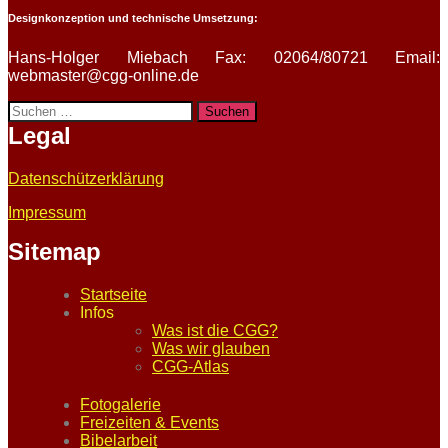
Designkonzeption und technische Umsetzung:
Hans-Holger Miebach Fax: 02064/80721 Email:
webmaster@cgg-online.de
Suchen
nach:
Legal
Datenschützerklärung
Impressum
Sitemap
Startseite
Infos
Was ist die CGG?
Was wir glauben
CGG-Atlas
Fotogalerie
Freizeiten & Events
Bibelarbeit