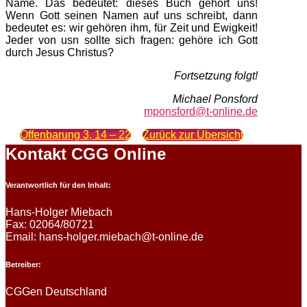
Name. Das bedeutet: dieses Buch gehört uns!
Wenn Gott seinen Namen auf uns schreibt, dann
bedeutet es: wir gehören ihm, für Zeit und Ewigkeit!
Jeder von usn sollte sich fragen: gehöre ich Gott
durch Jesus Christus?
Fortsetzung folgt!
Michael Ponsford
mponsford@t-online.de
Offenbarung 3, 14 – 22
Zurück zur Übersicht
Kontakt CGG Online
Verantwortlich für den Inhalt:
Hans-Holger Miebach
Fax: 02064/80721
Email: hans-holger.miebach@t-online.de
Betreiber:
CGGen Deutschland