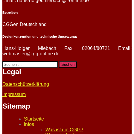
Email: hans-holger.miebach@t-online.de
Betreiber:
CGGen Deutschland
Designkonzeption und technische Umsetzung:
Hans-Holger Miebach Fax: 02064/80721 Email:
webmaster@cgg-online.de
Suchen
nach:
Legal
Datenschützerklärung
Impressum
Sitemap
Startseite
Infos
Was ist die CGG?