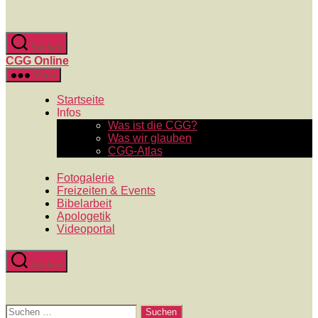
Zum
Inhalt
springen
Suchen
CGG Online
Menü
Startseite
Infos
Was ist die CGG?
Was wir glauben
CGG-Atlas
Fotogalerie
Freizeiten & Events
Bibelarbeit
Apologetik
Videoportal
Suchen
Suchen