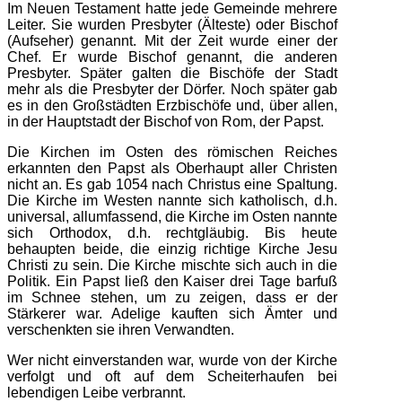
Im Neuen Testament hatte jede Gemeinde mehrere
Leiter. Sie wurden Presbyter (Älteste) oder Bischof
(Aufseher) genannt. Mit der Zeit wurde einer der
Chef. Er wurde Bischof genannt, die anderen
Presbyter. Später galten die Bischöfe der Stadt
mehr als die Presbyter der Dörfer. Noch später gab
es in den Großstädten Erzbischöfe und, über allen,
in der Hauptstadt der Bischof von Rom, der Papst.
Die Kirchen im Osten des römischen Reiches
erkannten den Papst als Oberhaupt aller Christen
nicht an. Es gab 1054 nach Christus eine Spaltung.
Die Kirche im Westen nannte sich katholisch, d.h.
universal, allumfassend, die Kirche im Osten nannte
sich Orthodox, d.h. rechtgläubig. Bis heute
behaupten beide, die einzig richtige Kirche Jesu
Christi zu sein. Die Kirche mischte sich auch in die
Politik. Ein Papst ließ den Kaiser drei Tage barfuß
im Schnee stehen, um zu zeigen, dass er der
Stärkerer war. Adelige kauften sich Ämter und
verschenkten sie ihren Verwandten.
Wer nicht einverstanden war, wurde von der Kirche
verfolgt und oft auf dem Scheiterhaufen bei
lebendigen Leibe verbrannt.