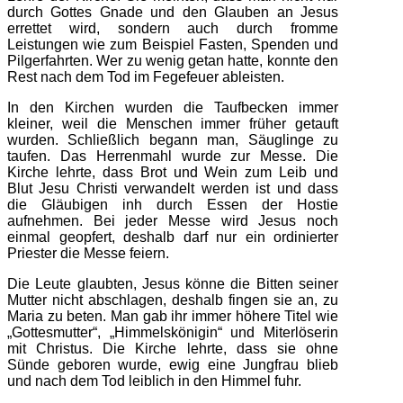
durch Gottes Gnade und den Glauben an Jesus
errettet wird, sondern auch durch fromme
Leistungen wie zum Beispiel Fasten, Spenden und
Pilgerfahrten. Wer zu wenig getan hatte, konnte den
Rest nach dem Tod im Fegefeuer ableisten.
In den Kirchen wurden die Taufbecken immer
kleiner, weil die Menschen immer früher getauft
wurden. Schließlich begann man, Säuglinge zu
taufen. Das Herrenmahl wurde zur Messe. Die
Kirche lehrte, dass Brot und Wein zum Leib und
Blut Jesu Christi verwandelt werden ist und dass
die Gläubigen inh durch Essen der Hostie
aufnehmen. Bei jeder Messe wird Jesus noch
einmal geopfert, deshalb darf nur ein ordinierter
Priester die Messe feiern.
Die Leute glaubten, Jesus könne die Bitten seiner
Mutter nicht abschlagen, deshalb fingen sie an, zu
Maria zu beten. Man gab ihr immer höhere Titel wie
„Gottesmutter“, „Himmelskönigin“ und Miterlöserin
mit Christus. Die Kirche lehrte, dass sie ohne
Sünde geboren wurde, ewig eine Jungfrau blieb
und nach dem Tod leiblich in den Himmel fuhr.