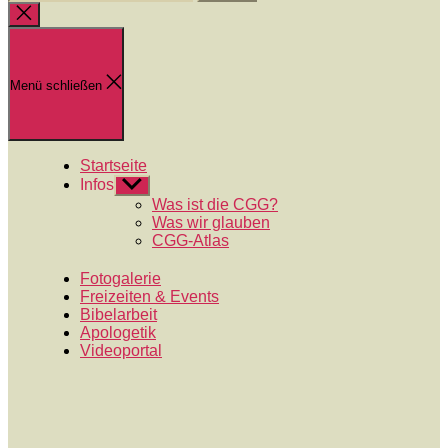
nach:
Suche
schließen
Menü schließen
Startseite
Infos
Untermenü
anzeigen
Was ist die CGG?
Was wir glauben
CGG-Atlas
Fotogalerie
Freizeiten & Events
Bibelarbeit
Apologetik
Videoportal