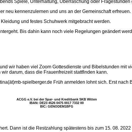
bends Spiele, Unterhaltung, Überraschung oder Fragestunden 
der neu kennenzulernen und uns an der Gemeinschaft erfreuen.
Kleidung und festes Schuhwerk mitgebracht werden.
n runtergeht. Bis dahin kann noch viele Regelungen geändert 
t und wir haben viel Zoom Gottesdienste und Bibelstunden mit 
n wir darum, dass die Frauenfreizeit stattfinden kann.
tina(ät)mb-spielberger.de Früh anmelden lohnt sich. Erst nach B
ACGG e.V. bei der Spar- und Kreditbank SKB Witten
IBAN: DE23 4526 0475 0017 7332 00
BIC: GENODEM1BFG
hert. Dann ist die Restzahlung spätestens bis zum 15. 08. 2022 f