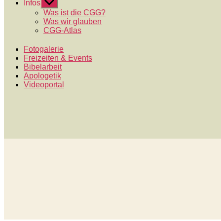
Infos
Untermenü
anzeigen
Was ist die CGG?
Was wir glauben
CGG-Atlas
Fotogalerie
Freizeiten & Events
Bibelarbeit
Apologetik
Videoportal