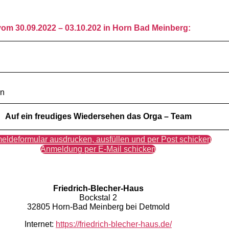
 vom 30.09.2022 – 03.10.202 in Horn Bad Meinberg
:
on
Auf ein freudiges Wiedersehen
das Orga – Team
eldeformular ausdrucken, ausfüllen und per Post schicken
Anmeldung per E-Mail schicken
Friedrich-Blecher-Haus
Bockstal 2
32805 Horn-Bad Meinberg bei Detmold
Internet:
https://friedrich-blecher-haus.de/