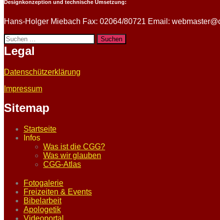
Designkonzeption und technische Umsetzung:
Hans-Holger Miebach Fax: 02064/80721 Email: webmaster@c
Suchen
nach:
Legal
Datenschützerklärung
Impressum
Sitemap
Startseite
Infos
Was ist die CGG?
Was wir glauben
CGG-Atlas
Fotogalerie
Freizeiten & Events
Bibelarbeit
Apologetik
Videoportal