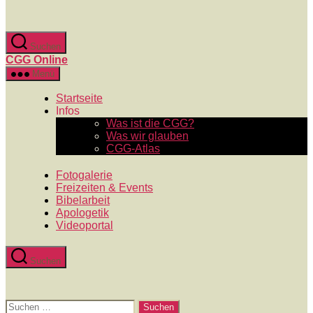
Zum
Inhalt
springen
Suchen
CGG Online
Menü
Startseite
Infos
Was ist die CGG?
Was wir glauben
CGG-Atlas
Fotogalerie
Freizeiten & Events
Bibelarbeit
Apologetik
Videoportal
Suchen
Suchen