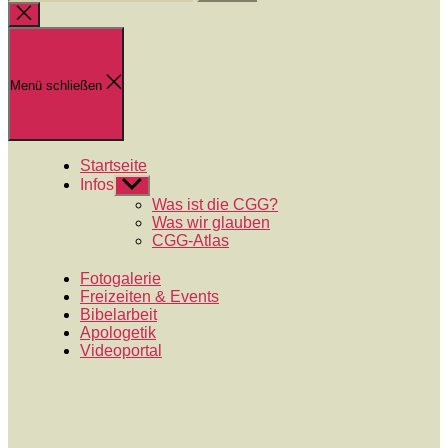
nach:
Suche
schließen
Menü schließen
Startseite
Infos
Untermenü
anzeigen
Was ist die CGG?
Was wir glauben
CGG-Atlas
Fotogalerie
Freizeiten & Events
Bibelarbeit
Apologetik
Videoportal