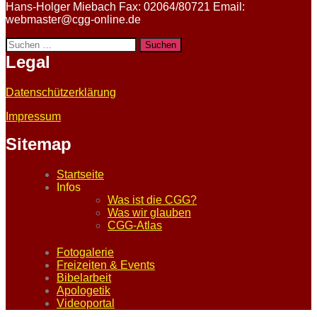
Hans-Holger Miebach Fax: 02064/80721 Email:
webmaster@cgg-online.de
Suchen
nach:
Legal
Datenschützerklärung
Impressum
Sitemap
Startseite
Infos
Was ist die CGG?
Was wir glauben
CGG-Atlas
Fotogalerie
Freizeiten & Events
Bibelarbeit
Apologetik
Videoportal