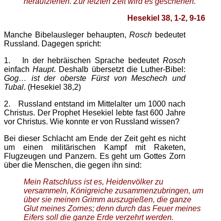
heraufziehen. Zur letzten Zeit wird es geschehen.
Hesekiel 38, 1-2, 9-16
Manche Bibelausleger behaupten,
Rosch
bedeutet
Russland. Dagegen spricht:
1. In der hebräischen Sprache bedeutet
Rosch
einfach
Haupt
. Deshalb übersetzt die Luther-Bibel:
Gog… ist der oberste Fürst von Meschech und
Tubal
. (Hesekiel 38,2)
2. Russland entstand im Mittelalter um 1000 nach
Christus. Der Prophet Hesekiel lebte fast 600 Jahre
vor Christus. Wie konnte er von Russland wissen?
Bei dieser Schlacht am Ende der Zeit geht es nicht
um einen militärischen Kampf mit Raketen,
Flugzeugen und Panzern. Es geht um Gottes Zorn
über die Menschen, die gegen ihn sind:
Mein Ratschluss ist es, Heidenvölker zu
versammeln, Königreiche zusammenzubringen, um
über sie meinen Grimm auszugießen, die ganze
Glut meines Zornes; denn durch das Feuer meines
Eifers soll die ganze Erde verzehrt werden.