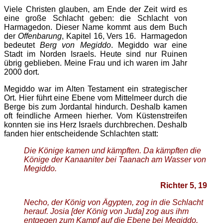
Viele Christen glauben, am Ende der Zeit wird es
eine große Schlacht geben: die Schlacht von
Harmagedon. Dieser Name kommt aus dem Buch
der
Offenbarung
, Kapitel 16, Vers 16. Harmagedon
bedeutet
Berg von Megiddo
. Megiddo war eine
Stadt im Norden Israels. Heute sind nur Ruinen
übrig geblieben. Meine Frau und ich waren im Jahr
2000 dort.
Megiddo war im Alten Testament ein strategischer
Ort. Hier führt eine Ebene vom Mittelmeer durch die
Berge bis zum Jordantal hindurch. Deshalb kamen
oft feindliche Armeen hierher. Vom Küstenstreifen
konnten sie ins Herz Israels durchbrechen. Deshalb
fanden hier entscheidende Schlachten statt:
Die Könige kamen und kämpften. Da kämpften die
Könige der Kanaaniter bei Taanach am Wasser von
Megiddo.
Richter 5, 19
Necho, der König von Ägypten, zog in die Schlacht
herauf. Josia [der König von Juda] zog aus ihm
entgegen zum Kampf auf die Ebene bei Megiddo.