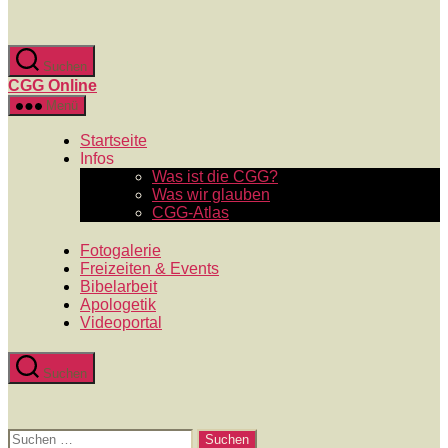
Zum
Inhalt
springen
Suchen
CGG Online
Menü
Startseite
Infos
Was ist die CGG?
Was wir glauben
CGG-Atlas
Fotogalerie
Freizeiten & Events
Bibelarbeit
Apologetik
Videoportal
Suchen
Suchen