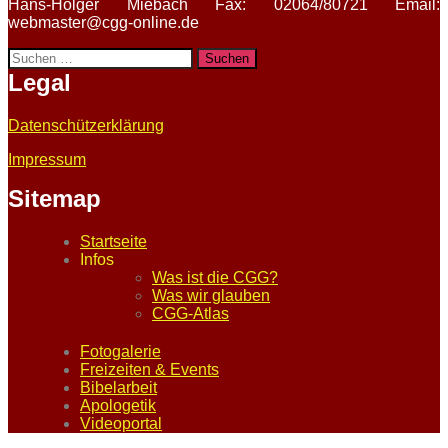
Hans-Holger Miebach Fax: 02064/80721 Email:
webmaster@cgg-online.de
Suchen
nach:
Legal
Datenschützerklärung
Impressum
Sitemap
Startseite
Infos
Was ist die CGG?
Was wir glauben
CGG-Atlas
Fotogalerie
Freizeiten & Events
Bibelarbeit
Apologetik
Videoportal