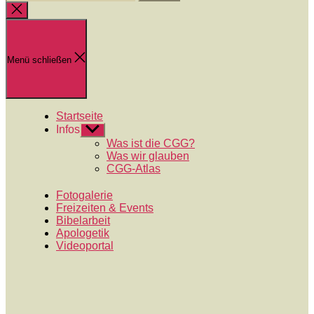
nach:
Suche
schließen
Menü schließen
Startseite
Infos
Untermenü
anzeigen
Was ist die CGG?
Was wir glauben
CGG-Atlas
Fotogalerie
Freizeiten & Events
Bibelarbeit
Apologetik
Videoportal