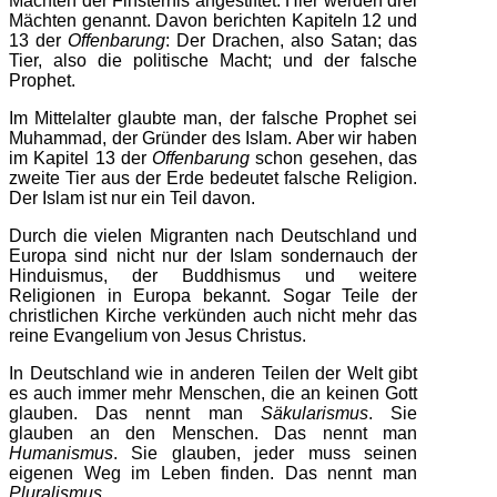
Mächten der Finsternis angestiftet. Hier werden drei
Mächten genannt. Davon berichten Kapiteln 12 und
13 der
Offenbarung
: Der Drachen, also Satan; das
Tier, also die politische Macht; und der falsche
Prophet.
Im Mittelalter glaubte man, der falsche Prophet sei
Muhammad, der Gründer des Islam. Aber wir haben
im Kapitel 13 der
Offenbarung
schon gesehen, das
zweite Tier aus der Erde bedeutet falsche Religion.
Der Islam ist nur ein Teil davon.
Durch die vielen Migranten nach Deutschland und
Europa sind nicht nur der Islam sondernauch der
Hinduismus, der Buddhismus und weitere
Religionen in Europa bekannt. Sogar Teile der
christlichen Kirche verkünden auch nicht mehr das
reine Evangelium von Jesus Christus.
In Deutschland wie in anderen Teilen der Welt gibt
es auch immer mehr Menschen, die an keinen Gott
glauben. Das nennt man
Säkularismus
. Sie
glauben an den Menschen. Das nennt man
Humanismus
. Sie glauben, jeder muss seinen
eigenen Weg im Leben finden. Das nennt man
Pluralismus
.