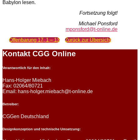
Babylon lesen.
Fortsetzung folgt!
Michael Ponsford
mponsford@t-online.de
Offenbarung 17, 1 – 13
Zurück zur Übersicht
Kontakt CGG Online
Verantwortlich für den Inhalt:
Hans-Holger Miebach
Fax: 02064/80721
Email: hans-holger.miebach@t-online.de
Betreiber:
CGGen Deutschland
Designkonzeption und technische Umsetzung: